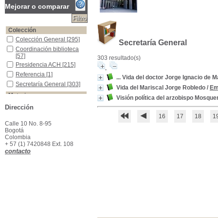
Mejorar o comparar
Colección
Colección General
Colección General
[295]
Secretaría General
Coordinación biblioteca
Coordinación biblioteca
[57]
303 resultado(s)
Presidencia ACH
Presidencia ACH
[215]
Referencia
Referencia
[1]
... Vida del doctor Jorge Ignacio de 
Secretaría General
Secretaría General
[303]
Vida del Mariscal Jorge Robledo
/
Em
Materias
Visión política del arzobispo Mosque
Colombia--Política y gobierno--Siglo XIX
Colombia--Política y
Dirección
gobierno--Siglo XIX
[34]
16
17
18
1
Colombia -Historia -Guerra de Independencia--1810-1819
Colombia -Historia -
Calle 10 No. 8-95
Guerra de Independencia-
Bogotá
-1810-1819
[20]
Colombia
Colombia--Historia
Colombia--Historia
[14]
+ 57 (1) 7420848 Ext. 108
contacto
Colombia--Política y gobierno
Colombia--Política y
gobierno
[13]
Vida y obra
Vida y obra
[11]
Colombia -Condiciones sociales -Siglo XIX
Colombia -Condiciones
sociales -Siglo XIX
[8]
Bogotá -Historia
Bogotá -Historia
[6]
Colombia - Historia- Independencia
Colombia - Historia-
Independencia
[5]