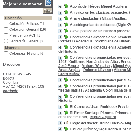
Mejorar o comparar
Agonía del Héroe
/
Miguel Aguilera
América en los clásicos españoles
/
Colección
Arte y simulación
/
Miguel Aguilera
Colección Folletos
Colección Folletos
[1]
Autobiografías de soldados (Siglo XVI
Colección General
Colección General
[19]
Clave política de un ruidoso proces
Presidencia ACH
Presidencia ACH
[1]
Conferencias dictadas en la Academi
Secretaría General
Secretaría General
[3]
Cortázar
/
Academia Colombiana de Histori
Conferencias dictadas en la Academi
Materias
de Historia
Colombia--Historia
Colombia--Historia
[6]
Conferencias pronunciadas por sus au
Días festivos -Colombia -ensayos, conferencias, etc.
Días festivos -Colombia -
1947
/
Guillermo Hernández de Alba
;
Enriq
ensayos, conferencias,
Dirección
José Forero
;
Arthuro Whitaker
;
Miguel Agu
etc.
[6]
Arias Argáez
;
Roberto Liévano
;
Alberto M
Colombia-ensayos, conferencias, etc
Colombia-ensayos,
Otero Muñoz
Calle 10 No. 8-95
conferencias, etc
[3]
Bogotá
Conferencias pronunciadas por sus a
Colombia--Historia--Colonia--1550-1810
Colombia--Historia--
Colombia
Colonia--1550-1810
[2]
Conferencias pronunciadas por sus a
+ 57 (1) 7420848 Ext. 108
fiestas patrias
/
Academia Colombiana de Hi
contacto
América -Descubrimiento y exploraciones - Españoles
América -Descubrimiento
y exploraciones -
Conferencias pronunciadas por sus a
Españoles
[1]
Historia
América en la literatura
América en la literatura
[1]
El Carnero.
/
Juan Rodríguez Freyle
Arqueología--Colombia
Arqueología--Colombia
[1]
El Pintor Santiago Páramo. Primera p
Artes - Historia - Colombia
Artes - Historia - Colombia
de su nacimiento,
/
Miguel Aguilera
[1]
Elogio del doctor Rufino Cuervo
/
Mig
Batalla de Boyacá, 1819
Batalla de Boyacá, 1819
Estudio jurídico y legal sobre la nac
[1]