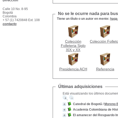
Dirección
Calle 10 No. 8-95
Bogotá
No se le ocurre nada para busc
Colombia
Tiene un título o un autor en mente:
haga 
+ 57 (1) 7420848 Ext. 108
contacto
Colección
Colección Follet
Folleteria Siglo
XIX y XX
Presidencia ACH
Referencia
Últimas adquisiciones
Está visualizando los últimos document
Catedral de Bogotá
/
Moreno B
Academia Colombiana de Hist
El amanecer del Resguardo I