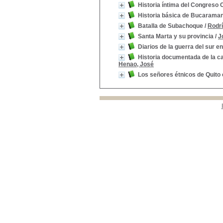
Historia íntima del Congreso C
Historia básica de Bucarama
Batalla de Subachoque
/
Rodrí
Santa Marta y su provincia
/
J
Diarios de la guerra del sur 
Historia documentada de la ca
Henao, José
Los señores étnicos de Quito 