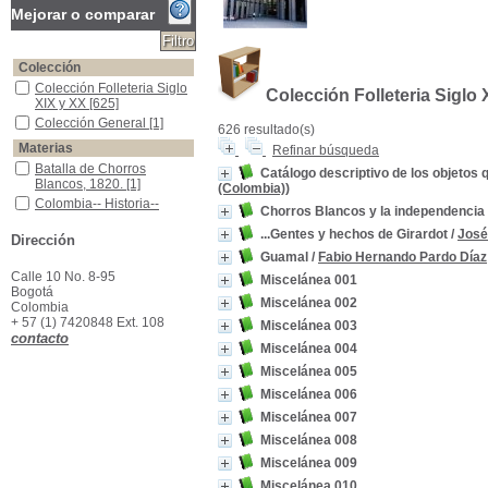
Mejorar o comparar
Colección
Colección Folleteria Siglo XIX y XX
Colección Folleteria Siglo
Colección Folleteria Siglo 
XIX y XX
[625]
Colección General
Colección General
[1]
626 resultado(s)
Materias
Refinar búsqueda
Batalla de Chorros Blancos, 1820.
Batalla de Chorros
Catálogo descriptivo de los objetos 
Blancos, 1820.
[1]
(Colombia))
Colombia-- Historia-- Guerra de independencia, 1810-1819
Colombia-- Historia--
Chorros Blancos y la independencia
Guerra de independencia,
1810-1819
[1]
...Gentes y hechos de Girardot
/
José
Dirección
Girardot (Colombia) -vGuias Descriptivas
Girardot (Colombia) -
Guamal
/
Fabio Hernando Pardo Díaz
vGuias Descriptivas
[1]
Calle 10 No. 8-95
Miscelánea 001
Guamal (Meta, Colombia)-- Censos-- Historia
Guamal (Meta, Colombia)-
Bogotá
Miscelánea 002
- Censos-- Historia
[1]
Colombia
+ 57 (1) 7420848 Ext. 108
Venezuela - Historia - 1797 - 1830
Venezuela - Historia -
Miscelánea 003
contacto
1797 - 1830
[1]
Miscelánea 004
Yarumal (Antioquia, Colombia)-- Historia
Yarumal (Antioquia,
Miscelánea 005
Colombia)-- Historia
[1]
Miscelánea 006
Miscelánea 007
Miscelánea 008
Miscelánea 009
Miscelánea 010