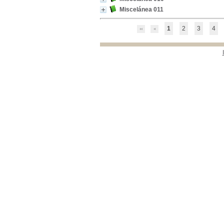
Miscelánea 011
1
2
3
4