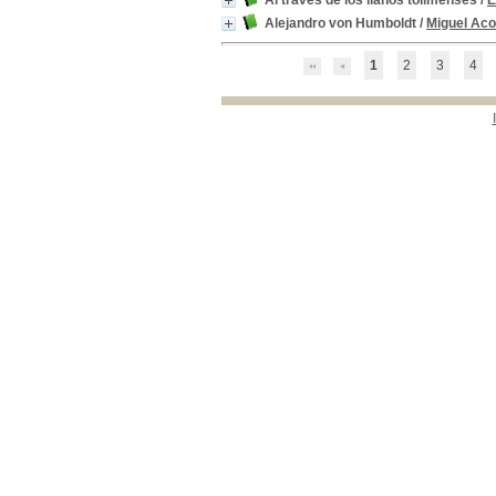
Al traves de los llanos tolimenses
/
E
Alejandro von Humboldt
/
Miguel Aco
1
2
3
4