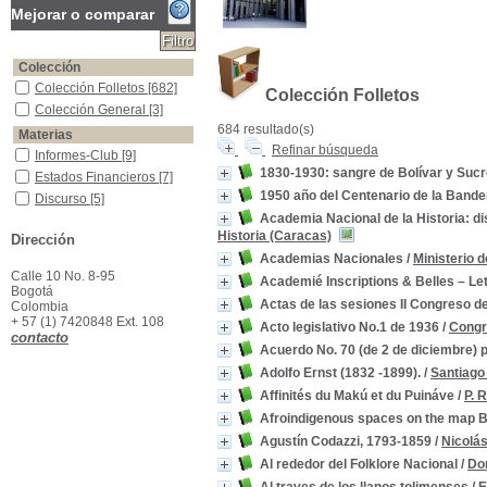
Mejorar o comparar
Colección
Colección Folletos
Colección Folletos
[682]
Colección Folletos
Colección General
Colección General
[3]
684 resultado(s)
Materias
Refinar búsqueda
Informes-Club
Informes-Club
[9]
1830-1930: sangre de Bolívar y Suc
Estados Financieros
Estados Financieros
[7]
1950 año del Centenario de la Band
Discurso
Discurso
[5]
Academia Nacional de la Historia: d
Discurso--Academia
Discurso--Academia
[5]
Historia (Caracas)
Dirección
Homenajes Postumos-Colombia
Homenajes Postumos-
Colombia
[5]
Academias Nacionales
/
Ministerio 
Calle 10 No. 8-95
Vida y obra
Vida y obra
[5]
Academié Inscriptions & Belles – L
Bogotá
Almanaques--Publicidad
Almanaques--Publicidad
Actas de las sesiones II Congreso d
Colombia
[4]
+ 57 (1) 7420848 Ext. 108
Acto legislativo No.1 de 1936
/
Congr
Estatutos de Sociedades -Colombia
Estatutos de Sociedades -
contacto
Colombia
[4]
Acuerdo No. 70 (de 2 de diciembre) p
Antropología
Antropología
[3]
Adolfo Ernst (1832 -1899).
/
Santiago
Colombia -Siglo XX
Colombia -Siglo XX
[3]
Affinités du Makú et du Puináve
/
P. R
Afroindigenous spaces on the map Br
Agustín Codazzi, 1793-1859
/
Nicolá
Al rededor del Folklore Nacional
/
Dor