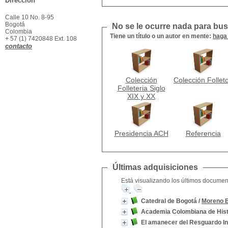
Dirección
Calle 10 No. 8-95
Bogotá
No se le ocurre nada para busc
Colombia
Tiene un título o un autor en mente:
haga 
+ 57 (1) 7420848 Ext. 108
contacto
Colección
Colección Follet
Folleteria Siglo
XIX y XX
Presidencia ACH
Referencia
Últimas adquisiciones
Está visualizando los últimos document
Catedral de Bogotá
/
Moreno B
Academia Colombiana de Hist
El amanecer del Resguardo I