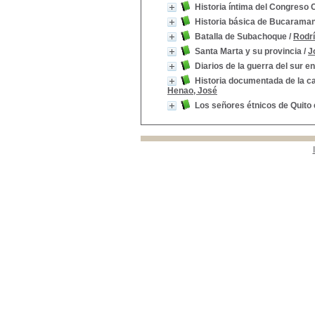
Historia íntima del Congreso C
Historia básica de Bucarama
Batalla de Subachoque
/
Rodrí
Santa Marta y su provincia
/
J
Diarios de la guerra del sur 
Historia documentada de la ca
Henao, José
Los señores étnicos de Quito 