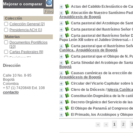
Mejorar o comparar
Actas del Cabildo Eclesiástico de 
Alocución de Nuestro Santísimo Padre 
Arquidiócesis de Bogotá
Colección
Carta pastoral del Arzobispo de San
Colección General
Colección General
[2]
Carta pastoral del Ilustrísimo Seño
Presidencia ACH
Presidencia ACH
[1]
Carta pastoral del Ilustrísmo Señor
Materias
Papa León XIII sobre el Jubileo Universal.--
Documentos Pontificios
Documentos Pontificios
Carta pastoral que el Ilustrísimo Se
[10]
Católica., Arquidiócesis de Bogotá
Cartas Pastorales
Cartas Pastorales
[9]
Carta pastoral que el Obispo de N. P
Encíclicas
Encíclicas
[6]
Carta Sinodal del Arzobispo de Santa
Privilegios (Derecho Canónico)
Privilegios (Derecho
Dirección
Bogotá
Canónico)
[5]
Causas canónicas de la erección de 
Gobierno Eclesiástico
Gobierno Eclesiástico
[4]
Calle 10 No. 8-95
Arquidiócesis de Bogotá
Beneficios (Derecho Canónico)
Beneficios (Derecho
Bogotá
Canónico)
[3]
Circular del Vicario Capitular sobre l
Colombia
+ 57 (1) 7420848 Ext. 108
Inmunidades Eclesiásticas
Inmunidades
Clero de la Diócesis
/
Iglesia Católic
contacto
Eclesiásticas
[3]
Constitución Dogmática de la fe cató
Clero
Clero
[2]
Decreto Orgánico del Servicio de las 
Derecho Canónico
Derecho Canónico
[2]
El Obispo de Panamá al Congreso de
Diócesis (Derecho Canónico)
Diócesis (Derecho
Canónico)
[2]
El Primado, los Arzobispos y Obispos 
1
2