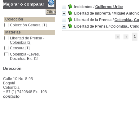
Mejorar o comparar
Incidentes
/
Guillermo Uribe
Libertad de imprenta
/
Miguel Antoni
Colección
Libertad de la Prensa
/
Colombia., C
Colección General
Colección General
[1]
Libertad de Prensa
/
Colombia., Cong
Materias
1
Libertad de Prensa -Colombia
Libertad de Prensa -
Colombia
[2]
Censura
Censura
[1]
Colombia -Leyes, Decretos, Etc.
Colombia -Leyes,
Decretos, Etc.
[1]
Imprenta -Colombia -Siglo XIXLegislación -
Imprenta -Colombia -Siglo
Dirección
XIXLegislación -
[1]
Libertad de Prensa
Libertad de Prensa
[1]
Calle 10 No. 8-95
Libertad de prensa -Colombia -Siglo XIXLegislación -
Libertad de prensa -
Bogotá
Colombia -Siglo
Colombia
XIXLegislación -
[1]
+ 57 (1) 7420848 Ext. 108
Prensa -Legislación
Prensa -Legislación
[1]
contacto
Prensa -Legislación -Colombia
Prensa -Legislación -
Colombia
[1]