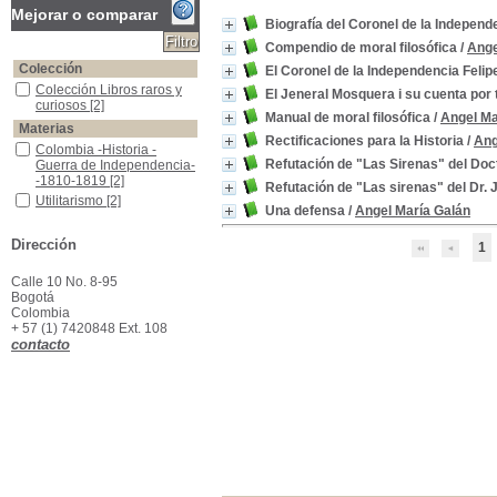
Mejorar o comparar
Biografía del Coronel de la Independ
Compendio de moral filosófica
/
Ange
Colección
El Coronel de la Independencia Felip
Colección Libros raros y curiosos
Colección Libros raros y
El Jeneral Mosquera i su cuenta por 
curiosos
[2]
Manual de moral filosófica
/
Angel Ma
Materias
Rectificaciones para la Historia
/
Ang
Colombia -Historia -Guerra de Independencia--1810-1819
Colombia -Historia -
Refutación de "Las Sirenas" del Doct
Guerra de Independencia-
-1810-1819
[2]
Refutación de "Las sirenas" del Dr. J.
Utilitarismo
Utilitarismo
[2]
Una defensa
/
Angel María Galán
Batalla de Garrapata, 1876
Batalla de Garrapata,
1876
[1]
Dirección
1
Batalla de La Garrapata,1876
Batalla de La
Garrapata,1876
[1]
Calle 10 No. 8-95
Colombia -Historia -Guerra Civil, 1876
Colombia -Historia -
Bogotá
Guerra Civil, 1876
[1]
Colombia
+ 57 (1) 7420848 Ext. 108
Colombia -Historia -Guerra Civil,1876
Colombia -Historia -
contacto
Guerra Civil,1876
[1]
Colombia -Historia -Guerras civiles, 1830-1902
Colombia -Historia -
Guerras civiles, 1830-
1902
[1]
Delitos Contra la Administración Pública -Colombia
Delitos Contra la
Administración Pública -
Colombia
[1]
Etíca
Etíca
[1]
Etica -Manuales
Etica -Manuales
[1]