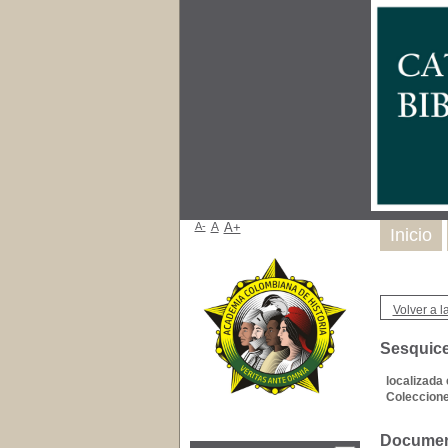
A-
A
A+
Inicio
Volver a la
Sesquice
localizada 
Coleccione
Document