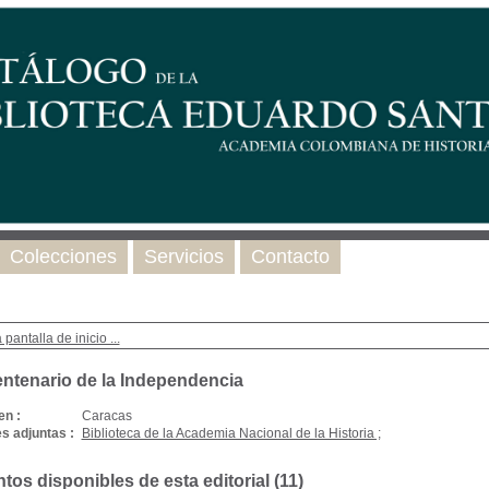
Colecciones
Servicios
Contacto
 pantalla de inicio ...
ntenario de la Independencia
en :
Caracas
s adjuntas :
Biblioteca de la Academia Nacional de la Historia ;
os disponibles de esta editorial (
11
)