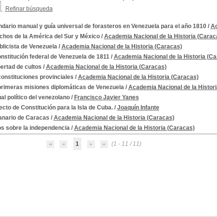
Refinar búsqueda
dario manual y guía universal de forasteros en Venezuela para el año 1810
/
Ac
chos de la América del Sur y México
/
Academia Nacional de la Historia (Carac
blicista de Venezuela
/
Academia Nacional de la Historia (Caracas)
nstitución federal de Venezuela de 1811
/
Academia Nacional de la Historia (Ca
cia -- 1810-1821
bertad de cultos
/
Academia Nacional de la Historia (Caracas)
onstituciones provinciales
/
Academia Nacional de la Historia (Caracas)
primeras misiones diplomáticas de Venezuela
/
Academia Nacional de la Histor
l político del venezolano
/
Francisco Javier Yanes
0
cto de Constitución para la Isla de Cuba.
/
Joaquín Infante
nario de Caracas
/
Academia Nacional de la Historia (Caracas)
os sobre la independencia
/
Academia Nacional de la Historia (Caracas)
1
(1 - 11 / 11)