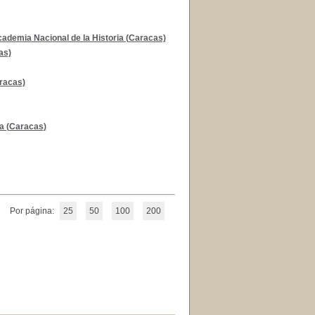
ademia Nacional de la Historia (Caracas)
as)
racas)
ia (Caracas)
Por página:
25
50
100
200