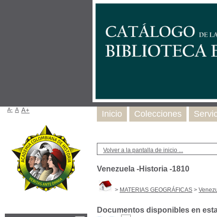
A-
A
A+
Inicio
Colecciones
Servi
Volver a la pantalla de inicio ...
Venezuela -Historia -1810
>
MATERIAS GEOGRÁFICAS
>
Venezu
Documentos disponibles en esta 