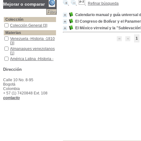
Refinar búsqueda
Mejorar o comparar
Calendario manual y guía universal 
Colección
El Congreso de Bolívar y el Paname
Colección General
Colección General
[3]
El México virreinal y la "Sublevació
Materias
1
Venezuela -Historia -1810
Venezuela -Historia -1810
[3]
Almanaques venezolanos
Almanaques venezolanos
[1]
América Latina -Historia -Guerras de Independencia, 1806-1830
América Latina -Historia -
Guerras de
Independencia, 1806-
Dirección
1830
[1]
Doctrina Bolivariana
Doctrina Bolivariana
[1]
Calle 10 No. 8-95
Doctrina de Monroe
Doctrina de Monroe
[1]
Bogotá
Colombia
Panamericanismo
Panamericanismo
[1]
+ 57 (1) 7420848 Ext. 108
contacto