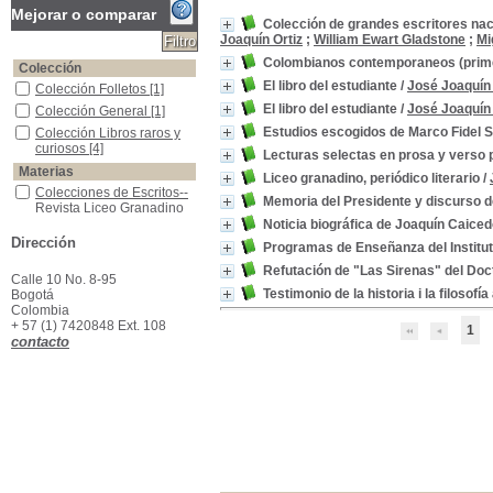
Mejorar o comparar
Colección de grandes escritores naci
Joaquín Ortiz
;
William Ewart Gladstone
;
Mi
Colombianos contemporaneos (primer
Colección
El libro del estudiante
/
José Joaquín 
Colección Folletos
Colección Folletos
[1]
El libro del estudiante
/
José Joaquín 
Colección General
Colección General
[1]
Estudios escogidos de Marco Fidel 
Colección Libros raros y curiosos
Colección Libros raros y
curiosos
[4]
Lecturas selectas en prosa y verso 
Materias
Liceo granadino, periódico literario
/
Colecciones de Escritos--Revista Liceo Granadino
Colecciones de Escritos--
Memoria del Presidente y discurso de
Revista Liceo Granadino
[1]
Noticia biográfica de Joaquín Caiced
Dirección
Colombia -Historia -Primera República,1810-1816
Colombia -Historia -
Programas de Enseñanza del Institut
Primera República,1810-
Refutación de "Las Sirenas" del Doct
1816
[1]
Calle 10 No. 8-95
Cristianismo
Cristianismo
[1]
Testimonio de la historia i la filosof
Bogotá
Colombia
Educacion de niÑos
Educacion de niÑos
[1]
+ 57 (1) 7420848 Ext. 108
1
Etica
Etica
[1]
contacto
Etica -Libros de Texto
Etica -Libros de Texto
[1]
Geografía -Libros de Texto
Geografía -Libros de Texto
[1]
Gramática -Libros de Texto
Gramática -Libros de
Texto
[1]
Literatura - Colombia
Literatura - Colombia
[1]
Literatura -Colecciones
Literatura -Colecciones
[1]