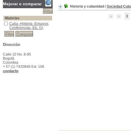
Mejorar o comparar
Historia y cubanidad
/
Sociedad Cuba
1
Materias
Cuba -Historia -Ensayos, Conferencias, Etc.
Cuba -Historia -Ensayos,
Conferencias, Etc.
[1]
Dirección
Calle 10 No. 8-95
Bogotá
Colombia
+ 57 (1) 7420848 Ext. 108
contacto