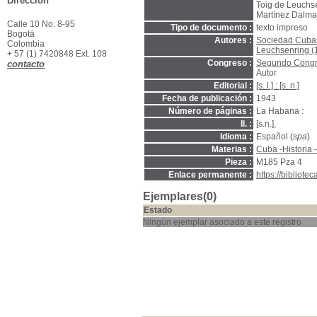
Dirección
Toig de Leuchs
Martínez Dalmau
Calle 10 No. 8-95
Tipo de documento :
texto impreso
Bogotá
Autores :
Sociedad Cubana
Colombia
Leuchsenring (
+ 57 (1) 7420848 Ext. 108
Congreso :
Segundo Congre
contacto
Autor
Editorial :
[s. l.] : [s. n.]
Fecha de publicación :
1943
Número de páginas :
La Habana :
Il. :
[s.n.],
Idioma :
Español (
spa
)
Materias :
Cuba -Historia 
Pieza :
M185 Pza 4
Enlace permanente :
https://bibliot
Ejemplares(0)
Estado
Ningún ejemplar asociado a este registro