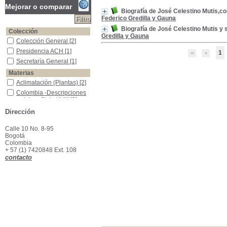
Mejorar o comparar
Biografía de José Celestino Mutis,co
Federico Gredilla y Gauna
Biografía de José Celestino Mutis y 
Colección
Gredilla y Gauna
Colección General
Colección General
[2]
Presidencia ACH
Presidencia ACH
[1]
1
Secretaría General
Secretaría General
[1]
Materias
Aclimatación (Plantas)
Aclimatación (Plantas)
[2]
Colombia -Descripciones y viajes -Siglo XVIII
Colombia -Descripciones
y viajes -Siglo XVIII
[2]
Historia natural -Clasificación
Historia natural -
Dirección
Clasificación
[2]
Real Expedición Botánica del Nuevo Reino de Granada, 1783-1808
Real Expedición Botánica
Calle 10 No. 8-95
del Nuevo Reino de
Bogotá
Granada, 1783-1808
[2]
Colombia
+ 57 (1) 7420848 Ext. 108
contacto