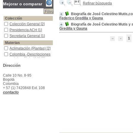
Refinar búsqueda
Mejorar o comparar
Biografía de José Celestino Mutis,co
Federico Gredilla y Gauna
Colección
Colección General
Colección General
[2]
Biografía de José Celestino Mutis y 
Gredilla y Gauna
Presidencia ACH
Presidencia ACH
[1]
Secretaría General
Secretaría General
[1]
1
Materias
Aclimatación (Plantas)
Aclimatación (Plantas)
[2]
Colombia -Descripciones y viajes -Siglo XVIII
Colombia -Descripciones
y viajes -Siglo XVIII
[2]
Historia natural -Clasificación
Historia natural -
Dirección
Clasificación
[2]
Real Expedición Botánica del Nuevo Reino de Granada, 1783-1808
Real Expedición Botánica
Calle 10 No. 8-95
del Nuevo Reino de
Bogotá
Granada, 1783-1808
[2]
Colombia
+ 57 (1) 7420848 Ext. 108
contacto