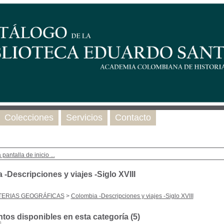
Colecciones
Servicios
Contacto
 pantalla de inicio ...
-Descripciones y viajes -Siglo XVIII
TERIAS GEOGRÁFICAS
>
Colombia -Descripciones y viajes -Siglo XVIII
os disponibles en esta categoría (
5
)