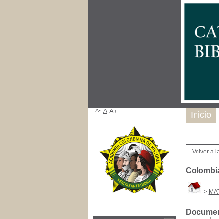
A-
A
A+
Inicio
Volver a la
Colombia 
>
MA
Document