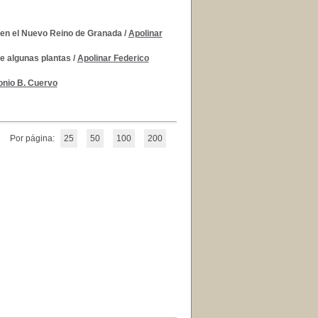
s en el Nuevo Reino de Granada
/
Apolinar
de algunas plantas
/
Apolinar Federico
onio B. Cuervo
Por página:
25
50
100
200