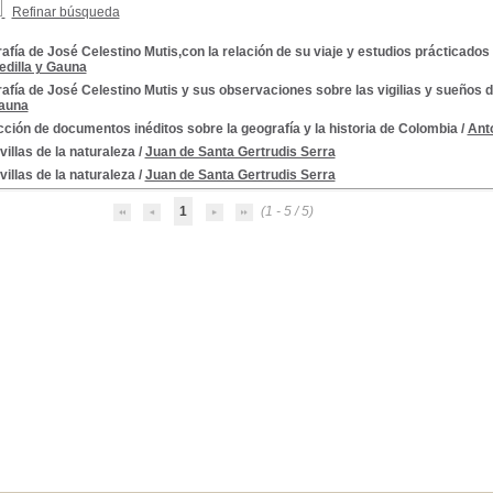
Refinar búsqueda
afía de José Celestino Mutis,con la relación de su viaje y estudios prácticado
edilla y Gauna
afía de José Celestino Mutis y sus observaciones sobre las vigilias y sueños 
Gauna
ción de documentos inéditos sobre la geografía y la historia de Colombia
/
Ant
illas de la naturaleza
/
Juan de Santa Gertrudis Serra
illas de la naturaleza
/
Juan de Santa Gertrudis Serra
1
(1 - 5 / 5)
e Granada, 1783-1808