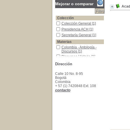
Mejorar o comparar
Acad
Colección
Colección General
Colección General
[1]
Presidencia ACH
Presidencia ACH
[1]
Secretaría General
Secretaría General
[1]
Materias
Colombia - Antología - Discursos
Colombia - Antología -
Discursos
[1]
Discursos-Historia
Discursos-Historia
[1]
Dirección
Calle 10 No. 8-95
Bogotá
Colombia
+ 57 (1) 7420848 Ext. 108
contacto