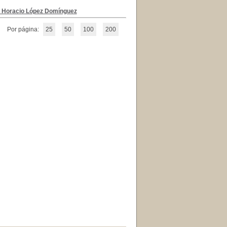
s Horacio López Domínguez
Por página:
25
50
100
200