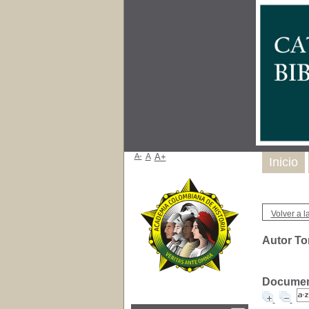
A-
A
A+
Inicio
Volver a la
Autor Tor
Document