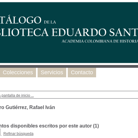
Colecciones
Servicios
Contacto
 pantalla de inicio ...
o Gutiérrez, Rafael Iván
os disponibles escritos por este autor (
1
)
Refinar búsqueda