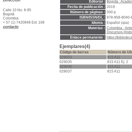
Dirección
Editorial :
Bogotá : Academ
Fecha de publicación :
2019
Calle 10 No. 8-95
Número de páginas :
500 p.
Bogotá
ISBN/ISSN/DL :
978-958-8040-
Colombia
+ 57 (1) 7420848 Ext. 108
Idioma :
Español (
spa
)
contacto
Materias :
Colombia - Anto
Discursos-Histo
Enlace permanente :
https://bibliot
Ejemplares(4)
Código de barras
Número de Ub
029033
815 A11
029035
815 A11 Ej. 2
029036
815 A11
029037
815 A11