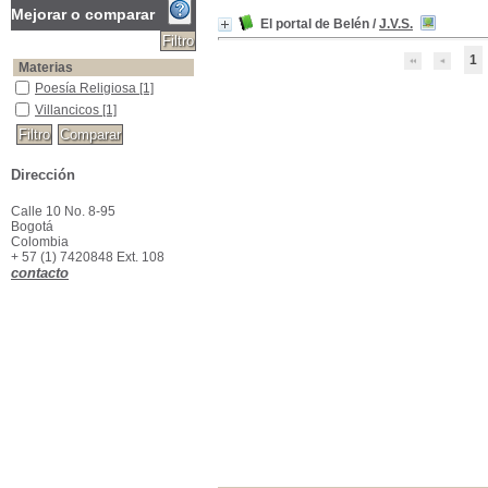
Mejorar o comparar
El portal de Belén
/
J.V.S.
1
Materias
Poesía Religiosa
Poesía Religiosa
[1]
Villancicos
Villancicos
[1]
Dirección
Calle 10 No. 8-95
Bogotá
Colombia
+ 57 (1) 7420848 Ext. 108
contacto