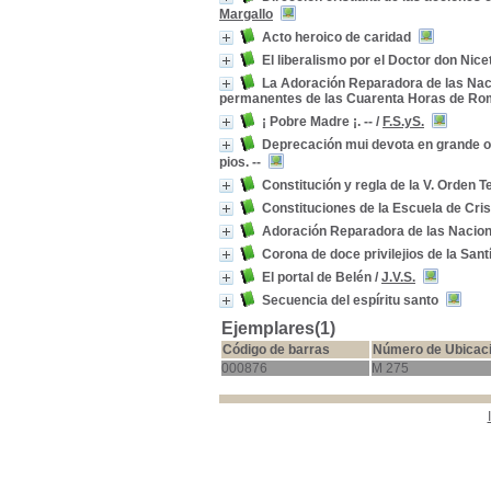
Margallo
Acto heroico de caridad
El liberalismo por el Doctor don Nic
La Adoración Reparadora de las Naci
permanentes de las Cuarenta Horas de R
¡ Pobre Madre ¡. --
/
F.S.yS.
Deprecación mui devota en grande obs
pios. --
Constitución y regla de la V. Orden 
Constituciones de la Escuela de Crist
Adoración Reparadora de las Nacio
Corona de doce privilejios de la Sant
El portal de Belén
/
J.V.S.
Secuencia del espíritu santo
Ejemplares(1)
Código de barras
Número de Ubicac
000876
M 275