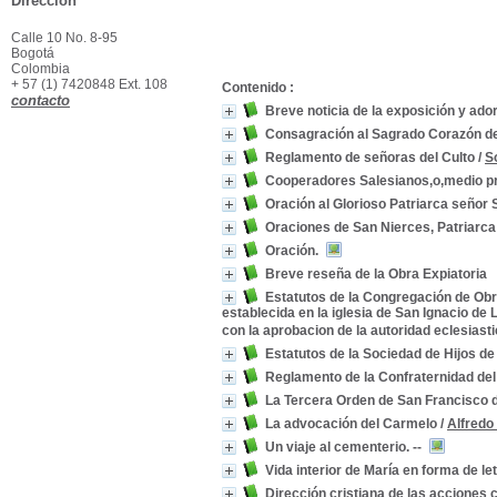
Dirección
Calle 10 No. 8-95
Bogotá
Colombia
+ 57 (1) 7420848 Ext. 108
Contenido :
contacto
Breve noticia de la exposición y ado
Consagración al Sagrado Corazón de 
Reglamento de señoras del Culto
/
S
Cooperadores Salesianos,o,medio prá
Oración al Glorioso Patriarca señor
Oraciones de San Nierces, Patriarca 
Oración.
Breve reseña de la Obra Expiatoria
Estatutos de la Congregación de Obrer
establecida en la iglesia de San Ignacio de
con la aprobacion de la autoridad eclesiasti
Estatutos de la Sociedad de Hijos de
Reglamento de la Confraternidad de
La Tercera Orden de San Francisco 
La advocación del Carmelo
/
Alfredo
Un viaje al cementerio. --
Vida interior de María en forma de let
Dirección cristiana de las acciones c