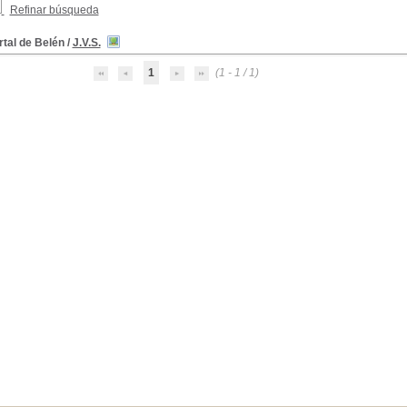
Refinar búsqueda
rtal de Belén
/
J.V.S.
1
(1 - 1 / 1)