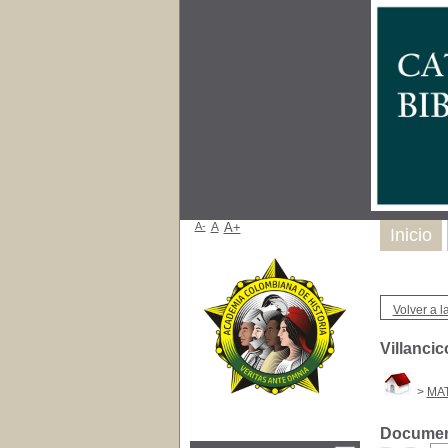
A-
A
A+
Inicio
Volver a la
Villancic
>
MAT
Document