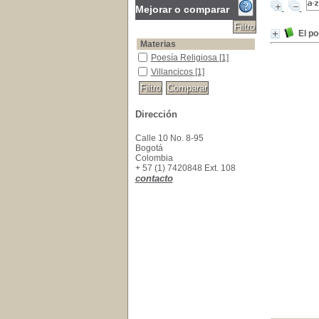
Mejorar o comparar
El po
Materias
Poesía Religiosa
Poesía Religiosa
[1]
Villancicos
Villancicos
[1]
Dirección
Calle 10 No. 8-95
Bogotá
Colombia
+ 57 (1) 7420848 Ext. 108
contacto