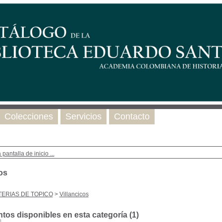
Colecciones
Servicios
Contacto
 pantalla de inicio ...
os
ERIAS DE TOPICO
>
Villancicos
os disponibles en esta categoría (
1
)