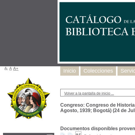
A-
A
A+
Inicio
Colecciones
Servi
Volver a la pantalla de inicio ...
Congreso: Congreso de Historia 
Agosto, 1939; Bogotá) (24 de Jul
Documentos disponibles proveni