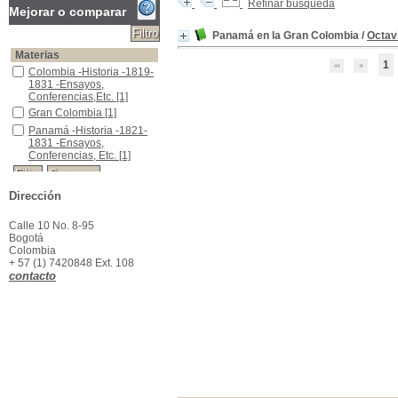
Refinar búsqueda
Mejorar o comparar
Panamá en la Gran Colombia
/
Octav
Materias
1
Colombia -Historia -1819-1831 -Ensayos, Conferencias,Etc.
Colombia -Historia -1819-
1831 -Ensayos,
Conferencias,Etc.
[1]
Gran Colombia
Gran Colombia
[1]
Panamá -Historia -1821-1831 -Ensayos, Conferencias, Etc.
Panamá -Historia -1821-
1831 -Ensayos,
Conferencias, Etc.
[1]
Dirección
Calle 10 No. 8-95
Bogotá
Colombia
+ 57 (1) 7420848 Ext. 108
contacto