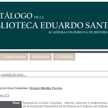
Colecciones
Servicios
Contacto
 pantalla de inicio ...
n la Gran Colombia
/
Octavio Mendez Pereira
nea 273
Título :
Panamá en la Gran Colombia : Informe, discurso y conferencias
de la Academia Panameña de la Historia al Congreso de historia