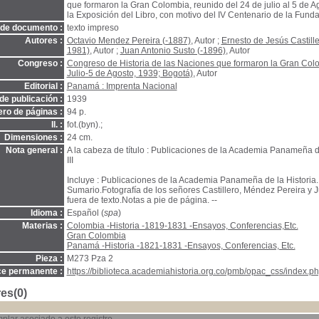
que formaron la Gran Colombia, reunido del 24 de julio al 5 de A
la Exposición del Libro, con motivo del IV Centenario de la Fund
 de documento :
texto impreso
Autores :
Octavio Mendez Pereira (-1887)
, Autor ;
Ernesto de Jesús Castill
1981)
, Autor ;
Juan Antonio Susto (-1896)
, Autor
Congreso :
Congreso de Historia de las Naciones que formaron la Gran Colo
Julio-5 de Agosto, 1939; Bogotá)
, Autor
Editorial :
Panamá : Imprenta Nacional
de publicación :
1939
ro de páginas :
94 p.
Il. :
fot.(byn).;
Dimensiones :
24 cm.
Nota general :
A la cabeza de título : Publicaciones de la Academia Panameña de 
III
Incluye : Publicaciones de la Academia Panameña de la Historia.
Sumario.Fotografía de los señores Castillero, Méndez Pereira y 
fuera de texto.Notas a pie de página. --
Idioma :
Español (
spa
)
Materias :
Colombia -Historia -1819-1831 -Ensayos, Conferencias,Etc.
Gran Colombia
Panamá -Historia -1821-1831 -Ensayos, Conferencias, Etc.
Pieza :
M273 Pza 2
ce permanente :
https://biblioteca.academiahistoria.org.co/pmb/opac_css/index.ph
es(0)