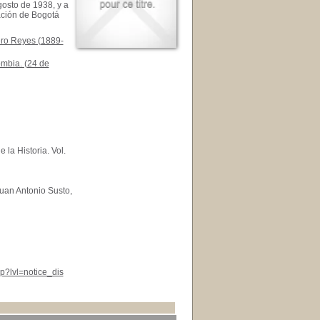
gosto de 1938, y a
ación de Bogotá
ero Reyes (1889-
mbia. (24 de
la Historia. Vol.
Juan Antonio Susto,
p?lvl=notice_dis