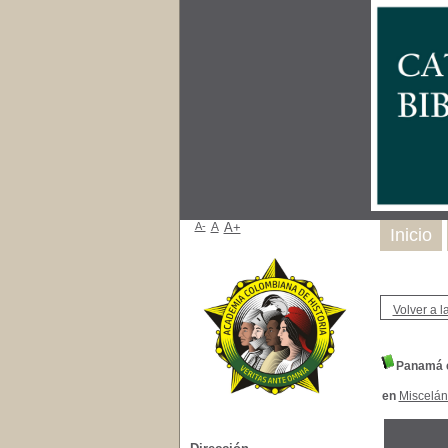
A-
A
A+
Inicio
Volver a la
Panamá e
en
Miscelá