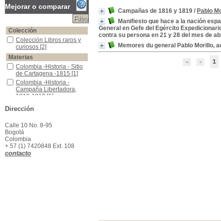
Mejorar o comparar
Campañas de 1816 y 1819
/
Pablo Mo
Manifiesto que hace a la nación espa
General en Gefe del Egército Expedicionari
Colección
contra su persona en 21 y 28 del mes de abr
Colección Libros raros y curiosos
Colección Libros raros y
Memores du general Pablo Morillo, 
curiosos
[2]
Materias
1
Colombia -Historia - Sitio de Cartagena -1815
Colombia -Historia - Sitio
de Cartagena -1815
[1]
Colombia -Historia -Campaña Libertadora, 1818-1819
Colombia -Historia -
Campaña Libertadora,
1818-1819
[1]
Colombia -Historia -Guerra de Independencia--1810-1819
Colombia -Historia -
Dirección
Guerra de Independencia-
-1810-1819
[1]
Calle 10 No. 8-95
Colombia -Historia -Guerra de Independencia, 1810-1822
Colombia -Historia -
Bogotá
Guerra de Independencia,
Colombia
1810-1822
[1]
+ 57 (1) 7420848 Ext. 108
Colombia -Historia -Reconquista Española, 1815-1819
Colombia -Historia -
contacto
Reconquista Española,
1815-1819
[1]
Colombia -Reconquista Española, 1815-1819
Colombia -Reconquista
Española, 1815-1819
[1]
Venezuela -Historia - Guerra de Independencia -1810-1822
Venezuela -Historia -
Guerra de Independencia
-1810-1822
[1]
Venezuela -Historia -Guerra de independencia, 1810-1822
Venezuela -Historia -
Guerra de independencia,