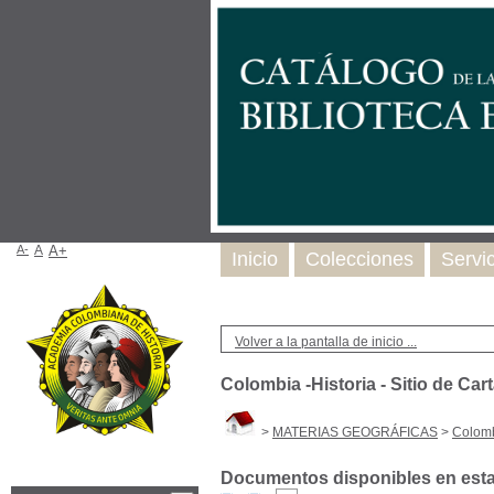
A-
A
A+
Inicio
Colecciones
Servi
Volver a la pantalla de inicio ...
Colombia -Historia - Sitio de Ca
>
MATERIAS GEOGRÁFICAS
>
Colomb
Documentos disponibles en esta 