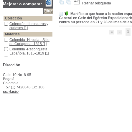
Refinar búsqueda
Mejorar o comparar
Manifiesto que hace a la nación espa
General en Gefe del Egército Expedicionari
Colección
contra su persona en 21 y 28 del mes de abr
Colección Libros raros y curiosos
Colección Libros raros y
curiosos
[1]
1
Materias
Colombia -Historia - Sitio de Cartagena -1815
Colombia -Historia - Sitio
de Cartagena -1815
[1]
Colombia -Reconquista Española, 1815-1819
Colombia -Reconquista
Española, 1815-1819
[1]
Venezuela -Historia - Guerra de Independencia -1810-1822
Venezuela -Historia -
Guerra de Independencia
Dirección
-1810-1822
[1]
Calle 10 No. 8-95
Bogotá
Colombia
+ 57 (1) 7420848 Ext. 108
contacto