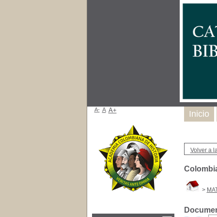
A-
A
A+
Inicio
Volver a la
Colombia
>
MA
Document