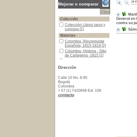
Mejorar o comparar
Manif
General en 
Colección
contra su p
Colección Libros raros y curiosos
Colección Libros raros y
curiosos
[1]
Sáma
Materias
Colombia -Reconquista Española, 1815-1819
Colombia -Reconquista
Española, 1815-1819
[2]
Colombia -Historia - Sitio de Cartagena -1815
Colombia -Historia - Sitio
de Cartagena -1815
[1]
Drama Histórico
Drama Histórico
[1]
Venezuela -Historia - Guerra de Independenc
Venezuela -Historia -
Dirección
Guerra de Independencia
-1810-1822
[1]
Calle 10 No. 8-95
Bogotá
Colombia
+ 57 (1) 7420848 Ext. 108
contacto