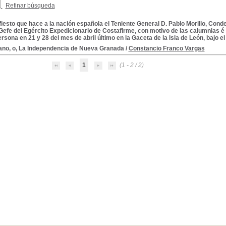
Refinar búsqueda
iesto que hace a la nación española el Teniente General D. Pablo Morillo, Cond
Gefe del Egército Expedicionario de Costafirme, con motivo de las calumnias é
ersona en 21 y 28 del mes de abril último en la Gaceta de la Isla de León, bajo
no, o, La Independencia de Nueva Granada
/
Constancio Franco Vargas
1
(1 - 2 / 2)
ia -1810-1822