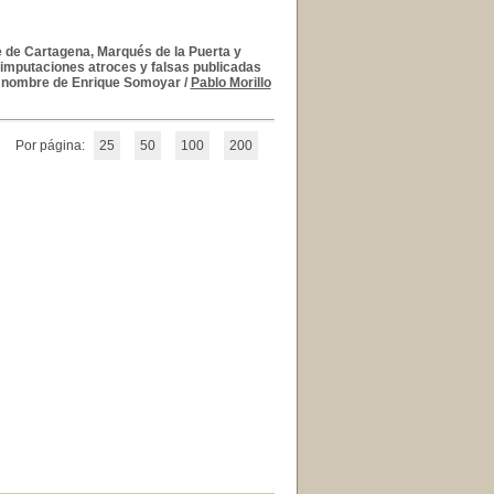
e de Cartagena, Marqués de la Puerta y
 imputaciones atroces y falsas publicadas
 el nombre de Enrique Somoyar
/
Pablo Morillo
Por página:
25
50
100
200