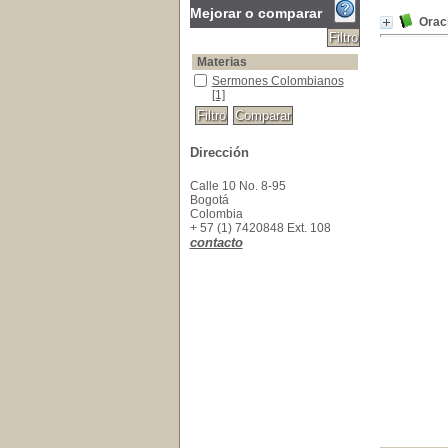
Mejorar o comparar
Oraci
Materias
Sermones Colombianos
Sermones Colombianos
[1]
Dirección
Calle 10 No. 8-95
Bogotá
Colombia
+ 57 (1) 7420848 Ext. 108
contacto