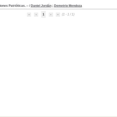
ones Patrióticas. --
/
Daniel Jordán
;
Demetrio Mendoza
1
(1 - 1 / 1)