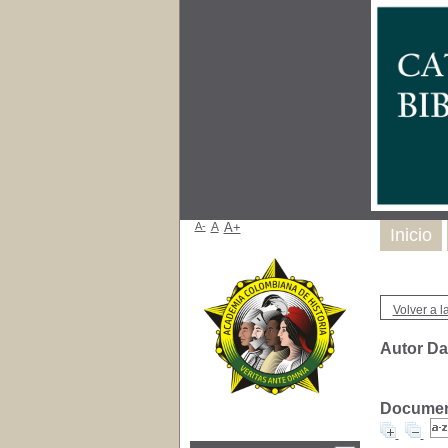
A-
A
A+
Inicio
Volver a la
Autor Da
Document