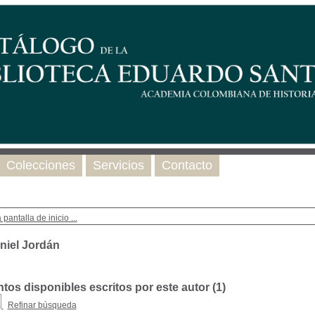
Colecciones
Servicios
Contacto
 pantalla de inicio ...
niel Jordán
os disponibles escritos por este autor (
1
)
Refinar búsqueda