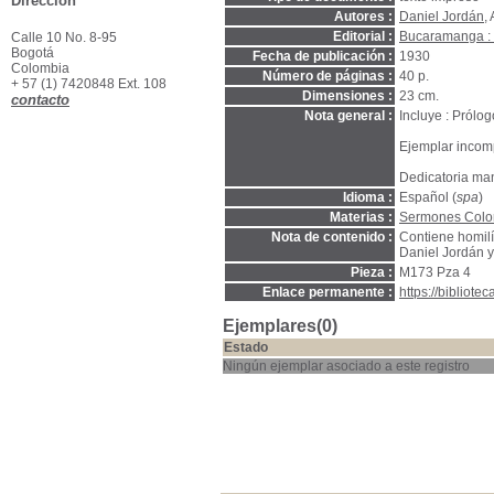
Dirección
Autores :
Daniel Jordán
,
Editorial :
Bucaramanga : [
Calle 10 No. 8-95
Bogotá
Fecha de publicación :
1930
Colombia
Número de páginas :
40 p.
+ 57 (1) 7420848 Ext. 108
Dimensiones :
23 cm.
contacto
Nota general :
Incluye : Prólog
Ejemplar incomp
Dedicatoria man
Idioma :
Español (
spa
)
Materias :
Sermones Colo
Nota de contenido :
Contiene homil
Daniel Jordán 
Pieza :
M173 Pza 4
Enlace permanente :
https://bibliot
Ejemplares(0)
Estado
Ningún ejemplar asociado a este registro