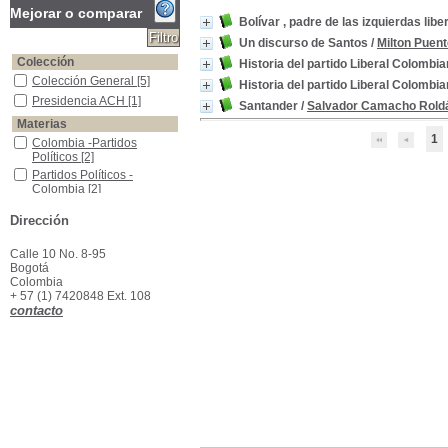
Mejorar o comparar
Bolívar , padre de las izquierdas libe
Un discurso de Santos
/
Milton Puen
Colección
Historia del partido Liberal Colombi
Colección General
Colección General
[5]
Historia del partido Liberal Colombi
Presidencia ACH
Presidencia ACH
[1]
Santander
/
Salvador Camacho Rold
Materias
1
Colombia -Partidos Políticos
Colombia -Partidos
Políticos
[2]
Partidos Políticos -Colombia
Partidos Políticos -
Colombia
[2]
Héroes colombianos -Homenajes póstumos
Héroes colombianos -
Dirección
Homenajes póstumos
[1]
Liberalismo -Colombia
Liberalismo -Colombia
[1]
Calle 10 No. 8-95
Santander, Francisco de Paula, 1792-1840--Crítica e interpretación
Santander, Francisco de
Bogotá
Paula, 1792-1840--Crítica
Colombia
e interpretación
[1]
+ 57 (1) 7420848 Ext. 108
Vida y obra
Vida y obra
[1]
contacto