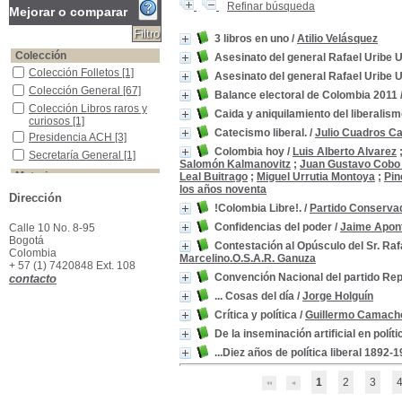
Refinar búsqueda
Mejorar o comparar
3 libros en uno
/
Atilio Velásquez
Colección
Asesinato del general Rafael Uribe 
Colección Folletos
Colección Folletos
[1]
Asesinato del general Rafael Uribe 
Colección General
Colección General
[67]
Balance electoral de Colombia 2011
Colección Libros raros y curiosos
Colección Libros raros y
Caida y aniquilamiento del liberalism
curiosos
[1]
Catecismo liberal.
/
Julio Cuadros C
Presidencia ACH
Presidencia ACH
[3]
Colombia hoy
/
Luis Alberto Alvarez
Secretaría General
Secretaría General
[1]
Salomón Kalmanovitz
;
Juan Gustavo Cobo
Materias
Leal Buitrago
;
Miguel Urrutia Montoya
;
Pin
los años noventa
Partidos Políticos -Colombia
Partidos Políticos -
Dirección
Colombia
[72]
!Colombia Libre!.
/
Partido Conserva
Colombia -Partidos Políticos
Colombia -Partidos
Confidencias del poder
/
Jaime Apon
Calle 10 No. 8-95
Políticos
[8]
Bogotá
Contestación al Opúsculo del Sr. Ra
Colombia--Política y gobierno
Colombia--Política y
Colombia
Marcelino.O.S.A.R. Ganuza
gobierno
[8]
+ 57 (1) 7420848 Ext. 108
Convención Nacional del partido Rep
contacto
Colombia--Política y gobierno--Siglo XIX
Colombia--Política y
gobierno--Siglo XIX
[7]
... Cosas del día
/
Jorge Holguín
Partido liberal -Historia -Colombia
Partido liberal -Historia -
Crítica y política
/
Guillermo Camach
Colombia
[4]
De la inseminación artificial en políti
Presidentes -Colombia
Presidentes -Colombia
[4]
...Diez años de política liberal 1892-
Partido Liberal -Colombia
Partido Liberal -Colombia
[3]
1
2
3
Colombia -Aspectos políticos y sociales
Colombia -Aspectos
políticos y sociales
[2]