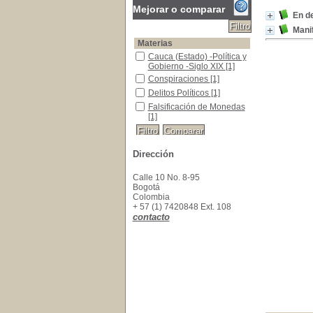
Mejorar o comparar
En de
Manif
Materias
Cauca (Estado) -Política y Gobierno -Siglo XIX
Cauca (Estado) -Política y
Gobierno -Siglo XIX
[1]
Conspiraciones
Conspiraciones
[1]
Delitos Políticos
Delitos Políticos
[1]
Falsificación de Monedas
Falsificación de Monedas
[1]
Dirección
Calle 10 No. 8-95
Bogotá
Colombia
+ 57 (1) 7420848 Ext. 108
contacto