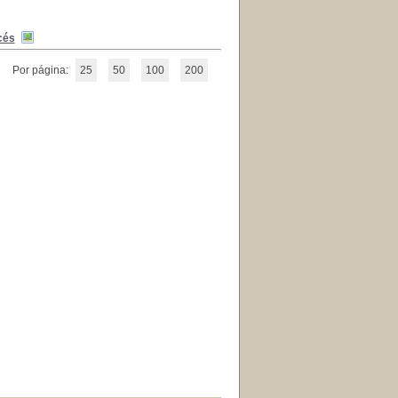
cés
Por página:
25
50
100
200