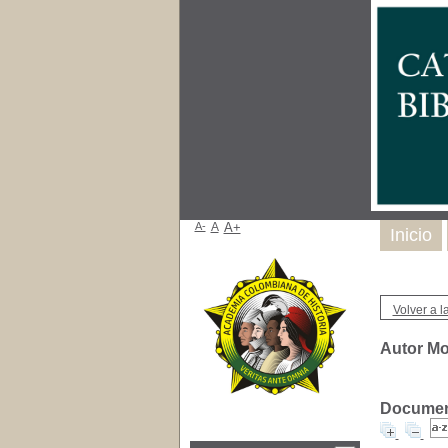
A-
A
A+
Inicio
Volver a la
Autor Mo
Document