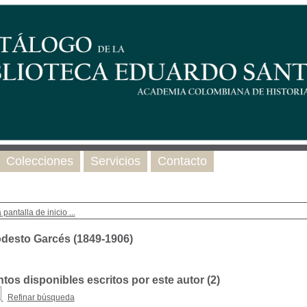
Colecciones
Servicios
Contacto
 pantalla de inicio ...
desto Garcés (1849-1906)
os disponibles escritos por este autor (
2
)
Refinar búsqueda