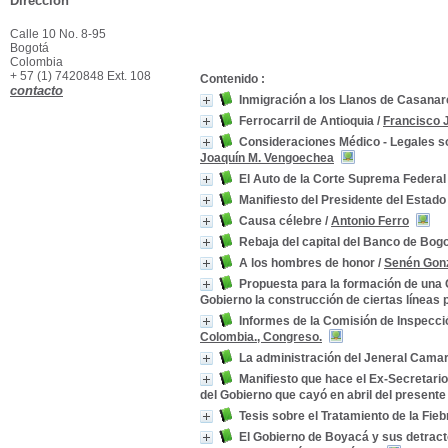
Dirección
Calle 10 No. 8-95
Bogotá
Colombia
+ 57 (1) 7420848 Ext. 108
Contenido :
contacto
Inmigración a los Llanos de Casanar
Ferrocarril de Antioquia
/
Francisco 
Consideraciones Médico - Legales so
Joaquín M. Vengoechea
El Auto de la Corte Suprema Federal
Manifiesto del Presidente del Estad
Causa célebre
/
Antonio Ferro
Rebaja del capital del Banco de Bog
A los hombres de honor
/
Senén Gon
Propuesta para la formación de una 
Gobierno la construcción de ciertas líneas 
Informes de la Comisión de Inspecci
Colombia., Congreso.
La administración del Jeneral Camar
Manifiesto que hace el Ex-Secretar
del Gobierno que cayó en abril del presente
Tesis sobre el Tratamiento de la Fieb
El Gobierno de Boyacá y sus detract