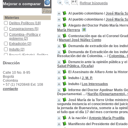
Refinar búsqueda
Mejorar o comparar
Al pueblo colombiano
/
José María S
Materias
Al pueblo colombiano
/
José María S
Delitos Políticos
Delitos Políticos
[18]
Alegato del Doctor Pablo María Herr
Conspiraciones
Conspiraciones
[5]
María Herrera
Colombia--Política y gobierno
Colombia--Política y
Contestación que da el Coronel Grad
gobierno
[2]
/
Manuel José Núñez Conto
Extradición
Extradición
[2]
Demanda de extradición de los indiv
Indulto
Indulto
[2]
Demanda de Extradición de los indiv
Boyacá (Estado) -Política y Gobierno
Boyacá (Estado) -Política
Resolución del de Colombia. --
/
Colombia., 
y Gobierno
[1]
Denuncio ante la opinión pública y 
Dirección
Cauca (Estado) -Política y Gobierno -Siglo XIX
Cauca (Estado) -Política y
Salud Pública. (Ocaña)
Gobierno -Siglo XIX
[1]
El Asesinato de Alfaro Ante la Historia
Calle 10 No. 8-95
Colombia -Historia -Guerras civiles, 1830-1902
Colombia -Historia -
Bogotá
Guerras civiles, 1830-
Indulto
/
J. M. P.
Colombia
1902
[1]
Indulto
/
Los Interesados
+ 57 (1) 7420848 Ext. 108
Colombia -Historia -Separación de Panamá, 1903
Colombia -Historia -
contacto
Informe del Doctor Apolinar Mutis G
Separación de Panamá,
Departamental. ..
/
Nariño (Departamento)., 
1903
[1]
Colombia -Historia-Intervención Norteamericana, 1903
Colombia -Historia-
José María de la Torre Uribe ministro
Intervención
segunda instancia el conocimiento del juicio
Norteamericana, 1903
[1]
la jornada de Buenavista, somete a la opinió
el fallo que el día 17 del mes corriente pronu
A la nación
/
Antonio María Pradilla
Manifiesto del Presidente del Estad