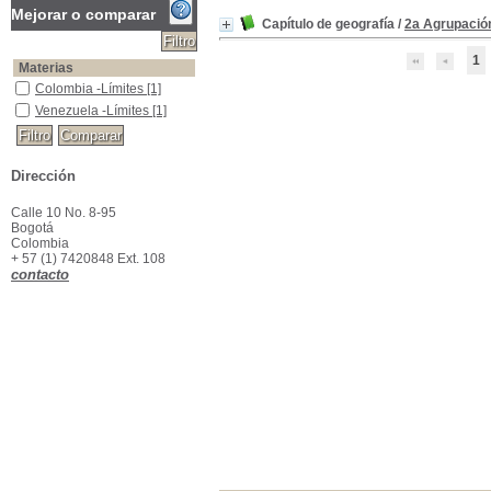
Mejorar o comparar
Capítulo de geografía
/
2a Agrupació
1
Materias
Colombia -Límites
Colombia -Límites
[1]
Venezuela -Límites
Venezuela -Límites
[1]
Dirección
Calle 10 No. 8-95
Bogotá
Colombia
+ 57 (1) 7420848 Ext. 108
contacto