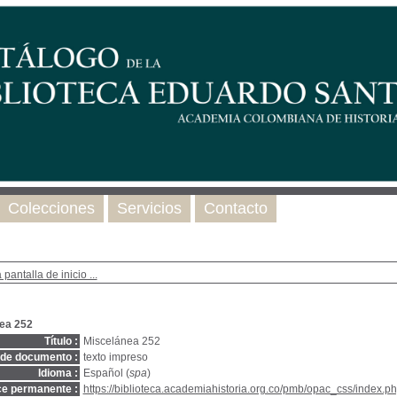
Colecciones
Servicios
Contacto
 pantalla de inicio ...
ea 252
Título :
Miscelánea 252
 de documento :
texto impreso
Idioma :
Español (
spa
)
ce permanente :
https://biblioteca.academiahistoria.org.co/pmb/opac_css/index.ph