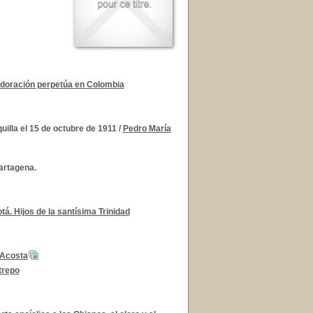
Adoración perpetúa en Colombia
illa el 15 de octubre de 1911
/
Pedro María
artagena.
tá. Hijos de la santísima Trinidad
-Acosta
trepo