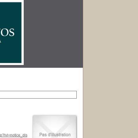
p?lvl=notice_dis