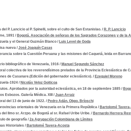
 del P. Lancicio al P. Spinelli, sobre el culto de San Estanislao.
/
R. P. Lancicio
rme, 1891
/
Bogotá. Asociación de señoras de los Sagrados Corazones y de la 
zuela y el General Guzmán Blanco
/
Luis Level de Goda
isa nueva
/
José Joaquín Casas
rancia sobre la Cuestión Peruana y las misiones del Caquetá, leida en Barranqu
io bibliográfico de Venezuela, 1916
/
Manuel Segundo Sánchez
ral colectiva de los reverendísimos prelados de la Provincia Eclesiástica de C
nes de Casanare.(Edición del gobernador eclesiástico).
/
Ezequiel Moreno
zuela-1924
/
Nicolás Veloz Goiticoa
utos. Aprobados por la autoridad eclesiástica, en 18 de septiembre 1885
/
Bogo
os Esbozos. Galería Médica. XIII
/
Juan Arraiz
ral del 13 de junio de 1922.
/
Pedro Adán. Obpo. Bríoschi
rovincias orientales de Venezuela en la Primera República
/
Bartolomé Tavera
 del Ilmo sr. Arzpo. de Bogotá al sr. Rafael Uribe Uribe.
/
Bernardo Herrera Res
tulo de geografía
/
2a Agrupación Colombiana de Límites
as Historiales
/
Bartolomé Tavera-Acosta