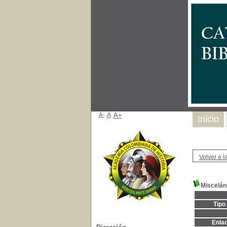
A-
A
A+
Inicio
Volver a la
Miscelán
Tipo
Enla