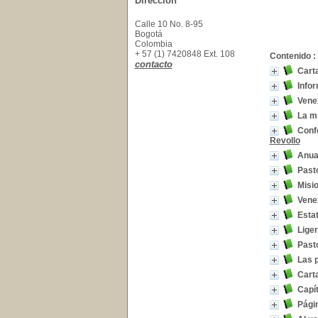
Dirección
Calle 10 No. 8-95
Bogotá
Colombia
+ 57 (1) 7420848 Ext. 108
Contenido :
contacto
Carta
Info
Vene
La m
Confe
Revollo
Anuar
Pasto
Misio
Vene
Estat
Liger
Pasto
Las p
Carta
Capí
Págin