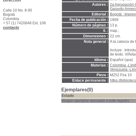
Dirección
Autores :
2a Agrupación 
Garavito Armer
Calle 10 No. 8-95
Editorial :
Bogotá : Impren
Bogotá
Colombia
Fecha de publicación :
1909
+ 57 (1) 7420848 Ext. 108
Número de páginas :
13 p.
contacto
Il. :
map.;
Dimensiones :
22 cm.
Nota general :
A la cabeza de 
Incluye : Intro
de texto. Viñetas
Idioma :
Español (
spa
)
Materias :
Colombia -Lími
Venezuela -Lím
Pieza :
M252 Pza 10
Enlace permanente :
https://bibliot
Ejemplares(0)
Estado
Ningún ejemplar asociado a este registro