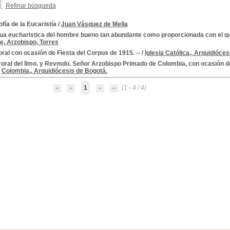
Refinar búsqueda
ofía de la Eucaristía
/
Juan Vásquez de Mella
ua eucharistica del hombre bueno tan abundante como proporcionada con el qu
e, Arzobispo, Torres
ral con ocasión de Fiesta del Corpus de 1915. --
/
Iglesia Católica., Arquidióce
oral del Ilmo. y Revmdo. Señor Arzobispo Primado de Colombia, con ocasión d
/
Colombia., Arquidiócesis de Bogotá.
1
(1 - 4 / 4)