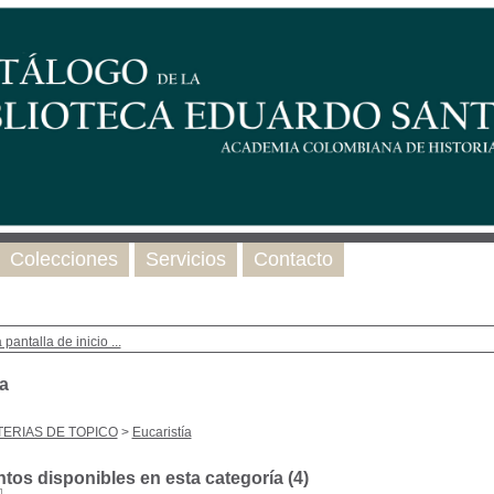
Colecciones
Servicios
Contacto
 pantalla de inicio ...
a
ERIAS DE TOPICO
>
Eucaristía
os disponibles en esta categoría (
4
)