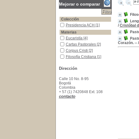
Mejorar o comparar
Filos
Colección
Leng
Presidencia ACH
Presidencia ACH
[1]
/
Cristóbal d
Pasto
Materias
Eucaristía
Eucaristía
[4]
Pastr
Corazón. --
Cartas Pastorales
Cartas Pastorales
[2]
Corpus Cristi
Corpus Cristi
[2]
Filosofía Cristiana
Filosofía Cristiana
[1]
Sagrado Corazón de Jesús
Sagrado Corazón de
Jesús
[1]
Dirección
Teología Dogmática
Teología Dogmática
[1]
Calle 10 No. 8-95
Bogotá
Colombia
+ 57 (1) 7420848 Ext. 108
contacto