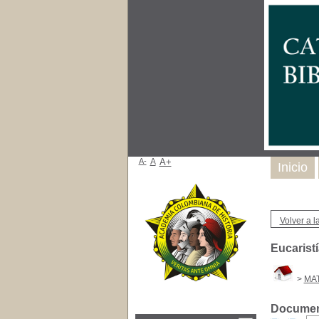
A-
A
A+
Inicio
Volver a la
Eucaristí
>
MAT
Document