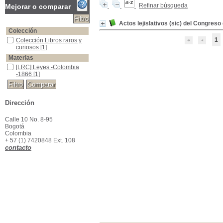
Refinar búsqueda
Mejorar o comparar
Actos lejislativos (sic) del Congres
Colección
1
Colección Libros raros y curiosos
Colección Libros raros y
curiosos
[1]
Materias
[LRC] Leyes -Colombia -1866
[LRC] Leyes -Colombia
-1866
[1]
Dirección
Calle 10 No. 8-95
Bogotá
Colombia
+ 57 (1) 7420848 Ext. 108
contacto