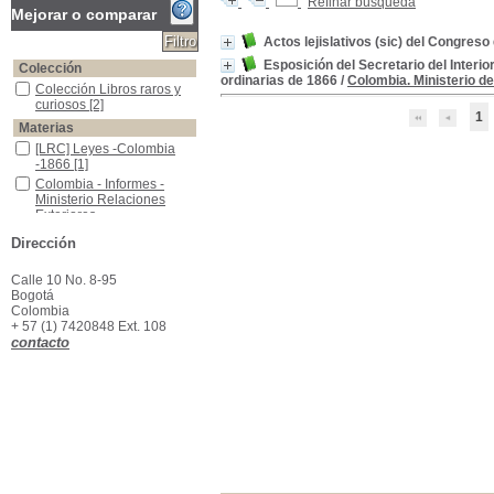
Refinar búsqueda
Mejorar o comparar
Actos lejislativos (sic) del Congres
Esposición del Secretario del Interi
Colección
ordinarias de 1866
/
Colombia. Ministerio d
Colección Libros raros y curiosos
Colección Libros raros y
curiosos
[2]
1
Materias
[LRC] Leyes -Colombia -1866
[LRC] Leyes -Colombia
-1866
[1]
Colombia - Informes - Ministerio Relaciones Exteriores - 1860,1861,1866 -68
Colombia - Informes -
Ministerio Relaciones
Exteriores -
1860,1861,1866 -68
[1]
Dirección
Información pública oficial - Colombia, 1860,1861,1866-68
Información pública oficial
- Colombia,
Calle 10 No. 8-95
1860,1861,1866-68
[1]
Bogotá
Memorias -Colombia - Relaciones Exteriores - 1860, 1861,1866-68
Memorias -Colombia -
Colombia
Relaciones Exteriores -
+ 57 (1) 7420848 Ext. 108
1860, 1861,1866-68
[1]
contacto