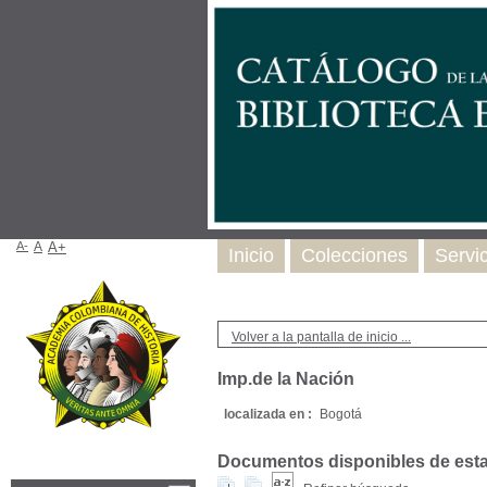
A-
A
A+
Inicio
Colecciones
Servi
Volver a la pantalla de inicio ...
Imp.de la Nación
localizada en :
Bogotá
Documentos disponibles de esta e