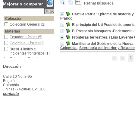
Refinar búsqueda
Mejorar o comparar
Cartilla Patria: Epítome de historia 
Franco
Colección
Colección General
Colección General
[2]
El principio del Uti Possidetis americ
El Protocolo Mosquera -Pedemonte
Materias
Ecuador -Límites
Ecuador -Límites
[5]
Fronteras terrestres.
/
Luis Laverde 
Colombia -Límites
Colombia -Límites
[2]
Manifiesto del Gobierno de la Nueva-G
Colombia., Secretaría del Interior y Relacio
Brasil -Límites e incidentes fronterizos
Brasil -Límites e
incidentes fronterizos
[1]
1
Colombia -Relaciones Exteriores
Colombia -Relaciones
Exteriores
[1]
Dirección
Colombia -Tratados Límites Fronteras
Colombia -Tratados
Límites Fronteras
[1]
Calle 10 No. 8-95
Derecho Internacional Público
Derecho Internacional
Bogotá
Público
[1]
Colombia
Ecuador -Relaciones Exteriores-Perú
Ecuador -Relaciones
+ 57 (1) 7420848 Ext. 108
Exteriores-Perú
[1]
contacto
Geografía Política
Geografía Política
[1]
Geopolítica
Geopolítica
[1]
Panamá -Ttratados Límites Fronteras
Panamá -Ttratados
Límites Fronteras
[1]