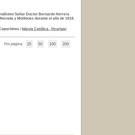
verendísimo Señor Doctor Bernardo Herrera
a Nevada y Motilones durante el año de 1918.
s Capuchinos
/
Iglesia Católica., Vicariato
Por página:
25
50
100
200