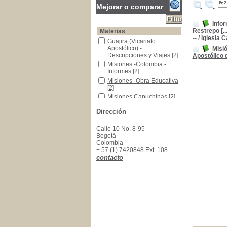
Mejorar o comparar
Infor
Restrepo [..
Materias
--
/
Iglesia C
Guajira (Vicariato Apostólico) -Descripciones y
Guajira (Vicariato
Apostólico) -
Misi
Descripciones y Viajes
[2]
Apostólico d
Misiones -Colombia -Informes
Misiones -Colombia -
Informes
[2]
Misiones -Obra Educativa
Misiones -Obra Educativa
[2]
Misiones Capuchinas
Misiones Capuchinas
[2]
Obra Evangélica
Obra Evangélica
[2]
Dirección
Calle 10 No. 8-95
Bogotá
Colombia
+ 57 (1) 7420848 Ext. 108
contacto