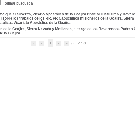
Refinar búsqueda
me que el suscrito, Vicario Apostólico de la Goajira rinde al Ilustrísimo y Re
.] sobre los trabajos de los RR. PP. Capuchinos misioneros de la Goajira, Sierr
atólica., Vicariato Apostólico de la Guajira
 Viajes
ón de la Goajira, Sierra Nevada y Motilones, a cargo de los Reverendos Padre
e la Guajira
1
(1 - 2 / 2)