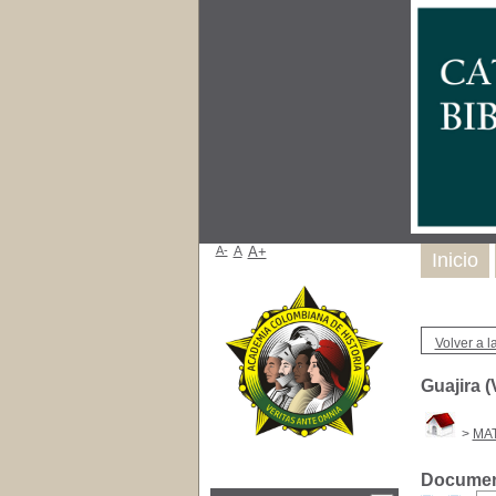
A-
A
A+
Inicio
Volver a la
Guajira (
>
MA
Document