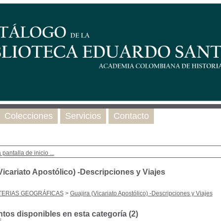
Colecciones
Servicios
Contacto
 pantalla de inicio ...
Vicariato Apostólico) -Descripciones y Viajes
TERIAS GEOGRÁFICAS
>
Guajira (Vicariato Apostólico) -Descripciones y Viajes
os disponibles en esta categoría (
2
)