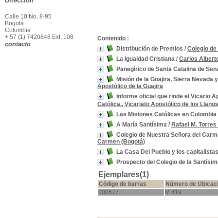
Dirección
Calle 10 No. 8-95
Bogotá
Colombia
+ 57 (1) 7420848 Ext. 108
Contenido :
contacto
Distribución de Premios
/
Colegio de
La Igualdad Cristiana
/
Carlos Albert
Panegírico de Santa Catalina de Sen
Misión de la Goajira, Sierra Nevada
Apostólico de la Guajira
Informe oficial que rinde el Vicario
Católica., Vicariato Apostólico de los Llano
Las Misiones Católicas en Colombia
A María Santísima
/
Rafael M. Torres
Colegio de Nuestra Señora del Carme
Carmen (Bogotá)
La Casa Del Pueblo y los capitalista
Prospecto del Colegio de la Santísima
Ejemplares(1)
Código de barras
Número de Ubicac
000677
M 419