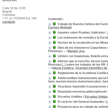
Dirección
Calle 10 No. 8-95
Bogotá
Colombia
+ 57 (1) 7420848 Ext. 108
Contenido :
contacto
Colegio de Nuestra Señora del Carmen
Carmen (Bogotá)
Apuntes sobre Pruebas Judiciales
/
Los exámenes de revisión y la Facu
Hechos de la revolución en las Misi
Obra de los misioneros Capuchinos d
Putumayo. --
/
Manuel. Aya
Límites con Guatemala. Boletín extr
Informe que el suscrito, Vicario Apo
Restrepo [...] sobre los trabajos de los RR
--
/
Iglesia Católica., Vicariato Apostólico de
Reglamento de la Academia Católica 
Adolecentibus humanissimis qui ad bo
hanc mariani mensis memoriumculam, Sancta
Vicariatus Apostolici Casanarensis e
Disputatio menstrua philosophorum Co
Escuelas Undidas
/
Escuelas Unidas
El carácter del General Santander
/
L
Prospecto para un colegio de señorit