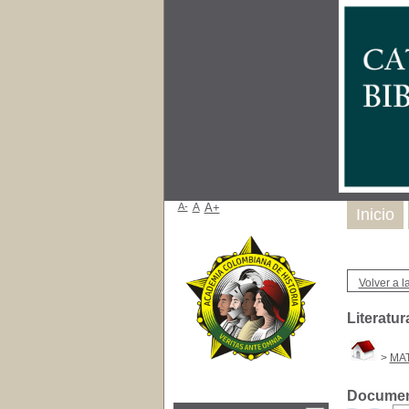
A-
A
A+
Inicio
Volver a la
Literatu
>
MAT
Document