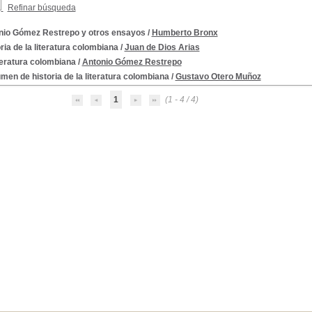
Refinar búsqueda
nio Gómez Restrepo y otros ensayos
/
Humberto Bronx
ria de la literatura colombiana
/
Juan de Dios Arias
teratura colombiana
/
Antonio Gómez Restrepo
en de historia de la literatura colombiana
/
Gustavo Otero Muñoz
1
(1 - 4 / 4)
n