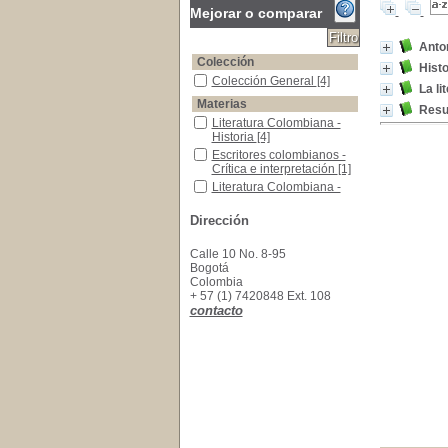
Mejorar o comparar
Anto
Colección
Histo
Colección General
Colección General
[4]
La li
Materias
Resum
Literatura Colombiana -Historia
Literatura Colombiana -
Historia
[4]
Escritores colombianos -Crítica e interpretació
Escritores colombianos -
Crítica e interpretación
[1]
Literatura Colombiana -Ensayos
Literatura Colombiana -
Ensayos
[1]
Dirección
Calle 10 No. 8-95
Bogotá
Colombia
+ 57 (1) 7420848 Ext. 108
contacto