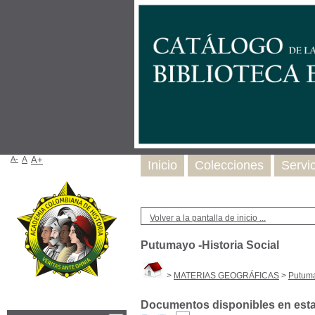
A-
A
A+
Inicio
Colecciones
Servi
Volver a la pantalla de inicio ...
Putumayo -Historia Social
>
MATERIAS GEOGRÁFICAS
>
Putuma
Documentos disponibles en esta 