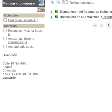
Refinar búsqueda
Mejorar o comparar
El amanecer del Resguardo Indígen
Colección
Holocausto en el Amazonas.
/
Rober
Colección General
Colección General
[1]
1
Materias
Putumayo -Historia Social
Putumayo -Historia Social
[2]
Amazonas -historia -invasiones
Amazonas -historia -
invasiones
[1]
Antropología social -Historia -Colombia
Antropología social -
Historia -Colombia
[1]
Casa Arana - invasión a Colombia
Casa Arana - invasión a
Dirección
Colombia
[1]
Caucherías-
Caucherías-
[1]
Calle 10 No. 8-95
Bogotá
Caucherías-Colombia-problemática
Caucherías-Colombia-
Colombia
problemática
[1]
+ 57 (1) 7420848 Ext. 108
Indígenas de Colombia--Región del Amazonas (Colombia)
Indígenas de Colombia--
contacto
Región del Amazonas
(Colombia)
[1]