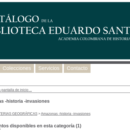
Colecciones
Servicios
Contacto
 pantalla de inicio ...
 -historia -invasiones
TERIAS GEOGRÁFICAS
>
Amazonas -historia -invasiones
os disponibles en esta categoría (
1
)