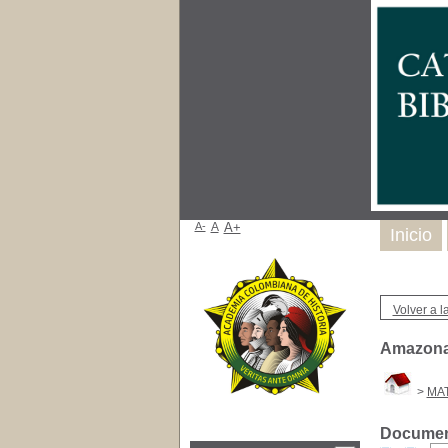
A-
A
A+
Inicio
Volver a la
Amazonas
>
MA
Document