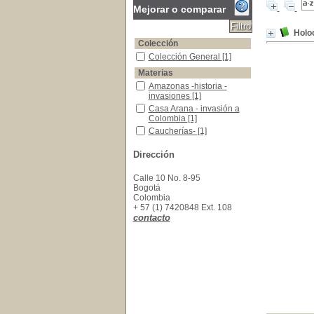
Mejorar o comparar
Holo
Colección
Colección General
Colección General
[1]
Materias
Amazonas -historia -invasiones
Amazonas -historia -
invasiones
[1]
Casa Arana - invasión a Colombia
Casa Arana - invasión a
Colombia
[1]
Caucherías-
Caucherías-
[1]
Caucherías-Colombia-problemática
Caucherías-Colombia-
Dirección
problemática
[1]
Putumayo -Historia Social
Putumayo -Historia Social
[1]
Calle 10 No. 8-95
Bogotá
Colombia
+ 57 (1) 7420848 Ext. 108
contacto