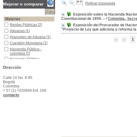
Refinar búsqueda
Mejorar o comparar
Esposición sobre la Hacienda Nacion
Constitucional de 1859. --
/
Colombia., Secre
Materias
Rentas Públicas
Rentas Públicas
[2]
Exposición del Procurador de Haciend
"Proyecto de Ley que adiciona y reforma la 
Aduanas
Aduanas
[1]
Aranceles de Aduana
Aranceles de Aduana
[1]
1
Cuestión Monetaria
Cuestión Monetaria
[1]
Hacienda Pública -colombia
Hacienda Pública -
colombia
[1]
Hacienda Pública -Colombia -Informes
Hacienda Pública -
Colombia -Informes
[1]
Dirección
Memorias -Colombia -Secretaría de Hacienda
Memorias -Colombia -
Secretaría de Hacienda
[1]
Calle 10 No. 8-95
Bogotá
Colombia
+ 57 (1) 7420848 Ext. 108
contacto