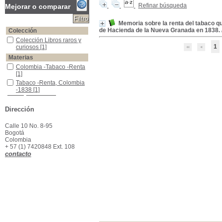
Refinar búsqueda
Mejorar o comparar
Memoria sobre la renta del tabaco qu
de Hacienda de la Nueva Granada en 1838.
Colección
Colección Libros raros y curiosos
Colección Libros raros y
1
curiosos
[1]
Materias
Colombia -Tabaco -Renta
Colombia -Tabaco -Renta
[1]
Tabaco -Renta, Colombia -1838
Tabaco -Renta, Colombia
-1838
[1]
Dirección
Calle 10 No. 8-95
Bogotá
Colombia
+ 57 (1) 7420848 Ext. 108
contacto