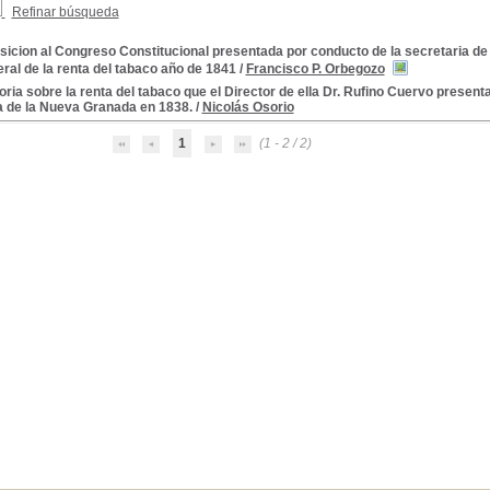
Refinar búsqueda
icion al Congreso Constitucional presentada por conducto de la secretaria de
eral de la renta del tabaco año de 1841
/
Francisco P. Orbegozo
ia sobre la renta del tabaco que el Director de ella Dr. Rufino Cuervo present
 de la Nueva Granada en 1838.
/
Nicolás Osorio
1
(1 - 2 / 2)