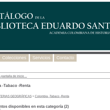
Colecciones
Servicios
Contacto
 pantalla de inicio ...
 -Tabaco -Renta
TERIAS GEOGRÁFICAS
>
Colombia -Tabaco -Renta
os disponibles en esta categoría (
2
)