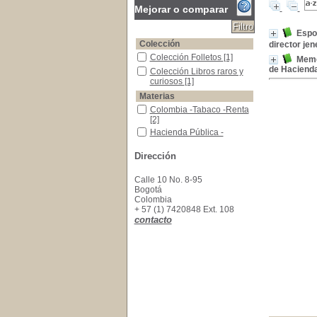
Mejorar o comparar
Espos
Colección
director jen
Colección Folletos
Colección Folletos
[1]
Memor
de Hacienda
Colección Libros raros y curiosos
Colección Libros raros y
curiosos
[1]
Materias
Colombia -Tabaco -Renta
Colombia -Tabaco -Renta
[2]
Hacienda Pública -Colmbia -Informes
Hacienda Pública -
Colmbia -Informes
[1]
Tabaco -Impuestos
Tabaco -Impuestos
[1]
Dirección
Tabaco -Renta, Colombia -1838
Tabaco -Renta, Colombia
-1838
[1]
Calle 10 No. 8-95
Bogotá
Colombia
+ 57 (1) 7420848 Ext. 108
contacto