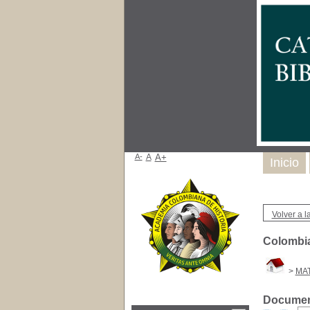
A-
A
A+
Inicio
Volver a la
Colombia
>
MA
Document